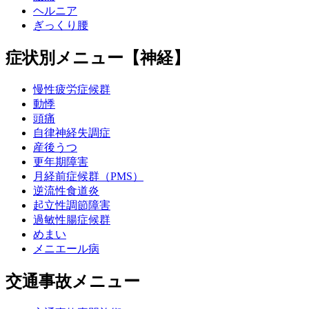
ヘルニア
ぎっくり腰
症状別メニュー【神経】
慢性疲労症候群
動悸
頭痛
自律神経失調症
産後うつ
更年期障害
月経前症候群（PMS）
逆流性食道炎
起立性調節障害
過敏性腸症候群
めまい
メニエール病
交通事故メニュー