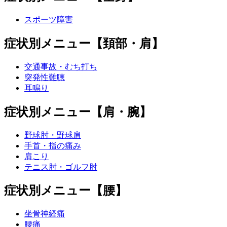
スポーツ障害
症状別メニュー【頚部・肩】
交通事故・むち打ち
突発性難聴
耳鳴り
症状別メニュー【肩・腕】
野球肘・野球肩
手首・指の痛み
肩こり
テニス肘・ゴルフ肘
症状別メニュー【腰】
坐骨神経痛
腰痛