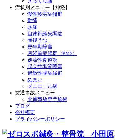
ぎっくり腰
症状別メニュー【神経】
慢性疲労症候群
動悸
頭痛
自律神経失調症
産後うつ
更年期障害
月経前症候群（PMS）
逆流性食道炎
起立性調節障害
過敏性腸症候群
めまい
メニエール病
交通事故メニュー
交通事故専門施術
ブログ
会社概要
プライバシーポリシー