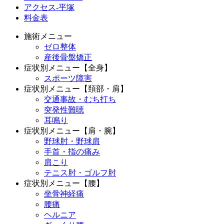
アクセス-平塚
料金表
施術メニュー
ゼロ整体
産後骨盤矯正
症状別メニュー【全身】
スポーツ障害
症状別メニュー【頚部・肩】
交通事故・むち打ち
突発性難聴
耳鳴り
症状別メニュー【肩・腕】
野球肘・野球肩
手首・指の痛み
肩こり
テニス肘・ゴルフ肘
症状別メニュー【腰】
坐骨神経痛
腰痛
ヘルニア