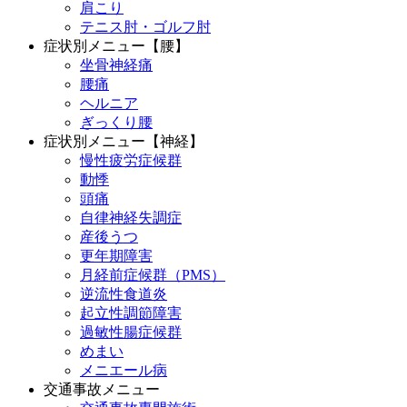
肩こり
テニス肘・ゴルフ肘
症状別メニュー【腰】
坐骨神経痛
腰痛
ヘルニア
ぎっくり腰
症状別メニュー【神経】
慢性疲労症候群
動悸
頭痛
自律神経失調症
産後うつ
更年期障害
月経前症候群（PMS）
逆流性食道炎
起立性調節障害
過敏性腸症候群
めまい
メニエール病
交通事故メニュー