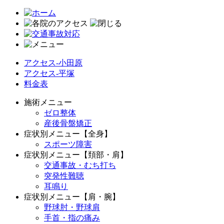
アクセス-小田原
アクセス-平塚
料金表
施術メニュー
ゼロ整体
産後骨盤矯正
症状別メニュー【全身】
スポーツ障害
症状別メニュー【頚部・肩】
交通事故・むち打ち
突発性難聴
耳鳴り
症状別メニュー【肩・腕】
野球肘・野球肩
手首・指の痛み