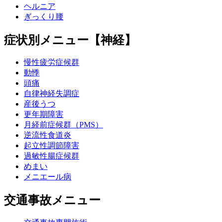
ヘルニア
ぎっくり腰
症状別メニュー【神経】
慢性疲労症候群
動悸
頭痛
自律神経失調症
産後うつ
更年期障害
月経前症候群（PMS）
逆流性食道炎
起立性調節障害
過敏性腸症候群
めまい
メニエール病
交通事故メニュー