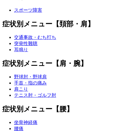
スポーツ障害
症状別メニュー【頚部・肩】
交通事故・むち打ち
突発性難聴
耳鳴り
症状別メニュー【肩・腕】
野球肘・野球肩
手首・指の痛み
肩こり
テニス肘・ゴルフ肘
症状別メニュー【腰】
坐骨神経痛
腰痛