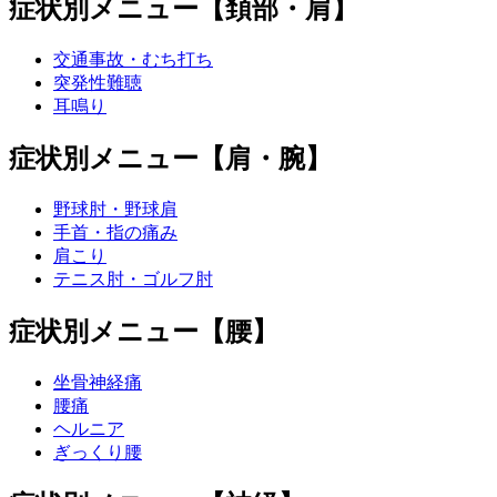
症状別メニュー【頚部・肩】
交通事故・むち打ち
突発性難聴
耳鳴り
症状別メニュー【肩・腕】
野球肘・野球肩
手首・指の痛み
肩こり
テニス肘・ゴルフ肘
症状別メニュー【腰】
坐骨神経痛
腰痛
ヘルニア
ぎっくり腰