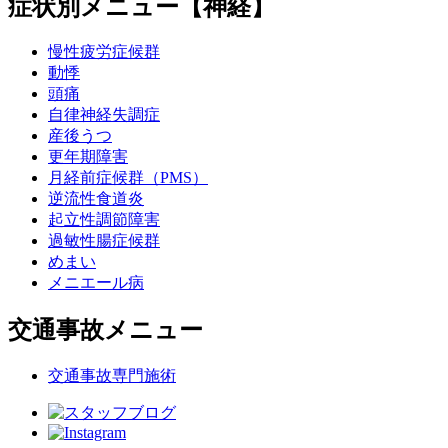
症状別メニュー【神経】
慢性疲労症候群
動悸
頭痛
自律神経失調症
産後うつ
更年期障害
月経前症候群（PMS）
逆流性食道炎
起立性調節障害
過敏性腸症候群
めまい
メニエール病
交通事故メニュー
交通事故専門施術