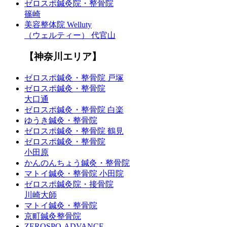
ゼロスポ鍼灸院・整骨院
篠崎
美容整体院 Welluty
（ウェルティー） 代官山
【神奈川エリア】
ゼロスポ鍼灸・整骨院 戸塚
ゼロスポ鍼灸・整骨院
大口通
ゼロスポ鍼灸・整骨院 白楽
ゆうき鍼灸・整骨院
ゼロスポ鍼灸・整骨院 鶴見
ゼロスポ鍼灸・整骨院
小田原
かんのんちょう鍼灸・整骨院
マトイ鍼灸・整骨院 小田院
ゼロスポ鍼灸院・接骨院
川崎大師
マトイ鍼灸・整骨院
京町鍼灸整骨院
ZEROSPO-ADVANCE