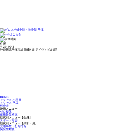
住所
〒254-0043
神奈川県平塚市紅谷町9-15 アイヴィビル1階
HOME
アクセス-小田原
アクセス-平塚
料金表
施術メニュー
ゼロ整体
産後骨盤矯正
症状別メニュー【全身】
スポーツ障害
症状別メニュー【頚部・肩】
交通事故・むち打ち
突発性難聴