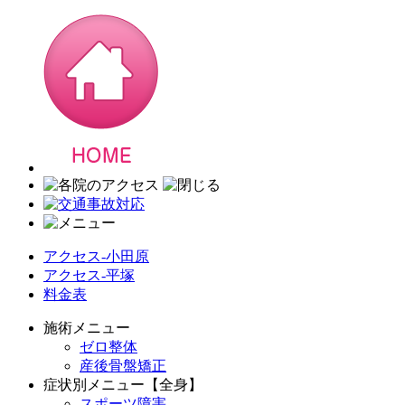
アクセス-小田原
アクセス-平塚
料金表
施術メニュー
ゼロ整体
産後骨盤矯正
症状別メニュー【全身】
スポーツ障害