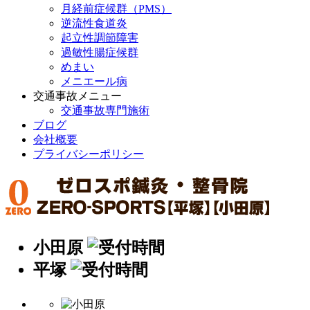
月経前症候群（PMS）
逆流性食道炎
起立性調節障害
過敏性腸症候群
めまい
メニエール病
交通事故メニュー
交通事故専門施術
ブログ
会社概要
プライバシーポリシー
小田原
平塚