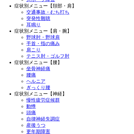
症状別メニュー【頚部・肩】
交通事故・むち打ち
突発性難聴
耳鳴り
症状別メニュー【肩・腕】
野球肘・野球肩
手首・指の痛み
肩こり
テニス肘・ゴルフ肘
症状別メニュー【腰】
坐骨神経痛
腰痛
ヘルニア
ぎっくり腰
症状別メニュー【神経】
慢性疲労症候群
動悸
頭痛
自律神経失調症
産後うつ
更年期障害