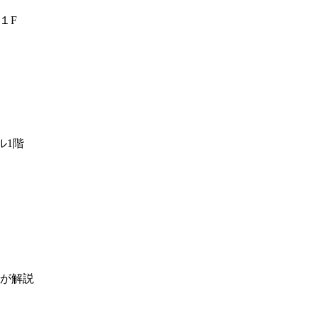
ル１F
ル1階
が解説