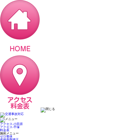
アクセス-小田原
アクセス-平塚
料金表
施術メニュー
ゼロ整体
産後骨盤矯正