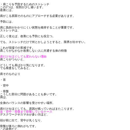
・肩こりを予防するためのストレッチ
この2つは、役割が少し違います。
改善には、
肩がこる原因そのものにアプローチする必要があります。
予防には、
肩に負担がかかりにくい状態を維持することが重要です。
ストレッチは、
正しく使えば、改善にも予防にも役立つ
。
でも、ストレッチだけで何とかしようとすると、限界が出やすい。
これが現場での実感です。
肩こりがなかなか改善しない人に共通する体の特徴
肩だけをほぐしても変わらない理由
肩こりがつらいと、
どうしても肩ばかり気になります。
でも検査をしてみると、
肩そのものより
・首
・背中
・骨盤
こうした部分に問題があることも多いです。
肩は、
全身のバランスの影響を受けやすい場所
。
肩だけをほぐしても、原因が残っていればまたこります。
首・背中・骨盤まで影響しているケース
デスクワークやスマホが多い方ほど、
頭が前に出て、背中が丸くなり、
骨盤が後ろに倒れがちです。
この姿勢だと、