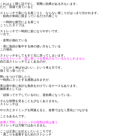
これはよく聞く話ですし、実際に効果がある方もいます。
ただ、現場で見ていると
ストレッチで楽になる肩こりと、ならない肩こり
がはっきり分かれます。
・筋肉が単純に固まっているだけの肩こり
・一時的な疲労による肩こり
こうしたタイプは、
ストレッチで一時的に楽になりやすいです。
一方で、
・姿勢が崩れている
・肩に負担が集中する体の使い方をしている
この場合、
ストレッチをしてもすぐ元に戻ってしまいます。
そのストレッチ、逆に肩こりを悪化させているかもしれません
自己流ストレッチでよくあるのが、
「とにかく伸ばせばいい」という考え方です。
強く引っ張ったり、
勢いをつけて回したり。
一時的にスッとする感覚は出ますが、
実は肩や首に余計な負担をかけているケースもあります。
施術者としては、
「頑張ってケアしているのに、逆効果になっている」
そんな状態を見ることも少なくありません。
ストレッチは、
やり方とタイミングを間違えると、改善ではなく悪化につながる
こともあるんです。
改善と予防、ストレッチの役割は実は違う
ストレッチは万能ではありません。
ここは正直にお伝えしたいところです。
・肩こりを改善するためのストレッチ