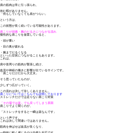
肩の筋肉は常に引っ張られ、
休む暇がありません。
「何もしていなくても肩がつらい」
という方は、
この状態が長く続いている可能性があります。
肩こりが頭痛・腕のだるさにつながる流れ
慢性的な肩こりを放置していると、
・頭が重い
・目の奥が疲れる
・腕までだるくなる
といった症状につながることもあります。
これは、
肩や首周りの筋肉が緊張し続け、
血流や神経の働きに影響が出ているサインです。
「肩こりだけだから大丈夫」
そう思っていたものが、
少しずつ広がっていく。
この流れは決して珍しくありません。
肩こりについてはこちらでも説明しております
ストレッチだけでは足りない肩こり対策
「その場では楽」でも戻ってしまう原因
肩こりでよく聞くのが、
「ストレッチをすると一瞬は楽なんです」
という声です。
これは決して間違いではありません。
筋肉を伸ばせば血流が良くなり、
一時的に軽く感じるのは自然な反応です。