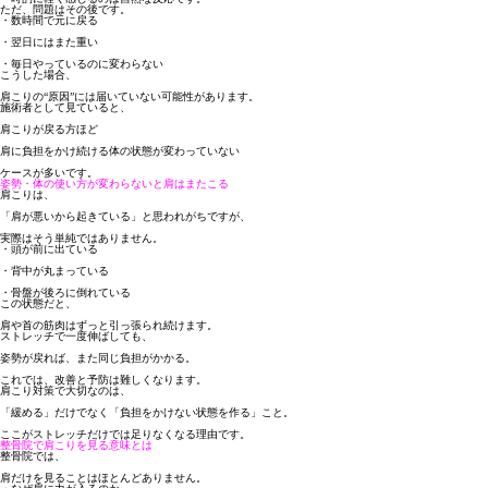
ただ、問題はその後です。
・数時間で元に戻る
・翌日にはまた重い
・毎日やっているのに変わらない
こうした場合、
肩こりの“原因”には届いていない可能性があります。
施術者として見ていると、
肩こりが戻る方ほど
肩に負担をかけ続ける体の状態が変わっていない
ケースが多いです。
姿勢・体の使い方が変わらないと肩はまたこる
肩こりは、
「肩が悪いから起きている」と思われがちですが、
実際はそう単純ではありません。
・頭が前に出ている
・背中が丸まっている
・骨盤が後ろに倒れている
この状態だと、
肩や首の筋肉はずっと引っ張られ続けます。
ストレッチで一度伸ばしても、
姿勢が戻れば、また同じ負担がかかる。
これでは、改善と予防は難しくなります。
肩こり対策で大切なのは、
「緩める」だけでなく「負担をかけない状態を作る」こと
。
ここがストレッチだけでは足りなくなる理由です。
整骨院で肩こりを見る意味とは
整骨院では、
肩だけを見ることはほとんどありません。