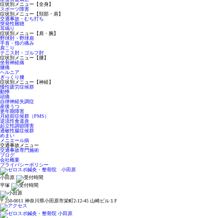
症状別メニュー【全身】
スポーツ障害
症状別メニュー【頚部・肩】
交通事故・むち打ち
突発性難聴
耳鳴り
症状別メニュー【肩・腕】
野球肘・野球肩
手首・指の痛み
肩こり
テニス肘・ゴルフ肘
症状別メニュー【腰】
坐骨神経痛
腰痛
ヘルニア
ぎっくり腰
症状別メニュー【神経】
慢性疲労症候群
動悸
頭痛
自律神経失調症
産後うつ
更年期障害
月経前症候群（PMS）
逆流性食道炎
起立性調節障害
過敏性腸症候群
めまい
メニエール病
交通事故メニュー
交通事故専門施術
ブログ
会社概要
プライバシーポリシー
小田原
平塚
〒250-0011 神奈川県小田原市栄町2-12-45 山崎ビル１F