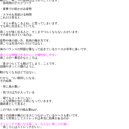
確かに、肩こりの原因ははっきりしています。
・長時間のデスクワーク
・家事での前かがみ姿勢
・スマホを見続ける時間
これだけ見ると、
「そりゃ肩もこるよね」と思ってしまいます。
でも同じ生活をしていても、
肩こりが強く出る人と、そこまでつらくならない人がいます。
その差を分けているのは、
姿勢や体の使い方、筋肉の働き方
です。
肩こりは生活のせいだけではなく、
体のバランスの問題が重なって起きているケースが非常に多いです。
肩こりは我慢できるからこそ慢性化しやすい
肩こりの一番厄介なところは、
「多少つらくても動けてしまう」ことです。
頭痛やぎっくり腰のように、
動けなくなるほどではない。
だから、つい後回しになる。
その結果、
・常に肩が重い
・気づけば力が入っている
・寝てもスッキリしない
こんな状態が当たり前になっていきます。
施術者として見ると、
この“当たり前”の積み重ねが、
後々の頭痛や腕のだるさにつながっているケースも多いです。
肩こり対策としてストレッチは本当に効果があるのか
ストレッチで楽になる肩こり・ならない肩こりの違い
「肩こりにはストレッチがいい」