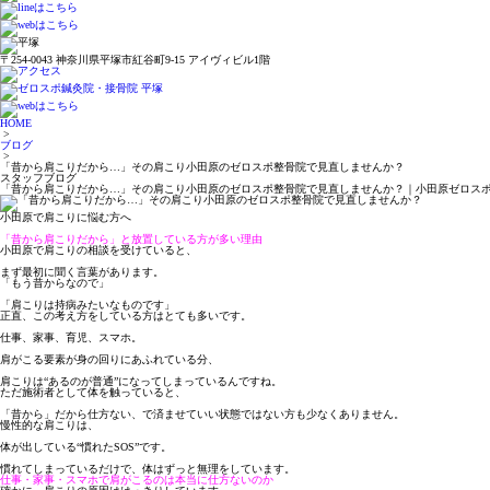
〒254-0043 神奈川県平塚市紅谷町9-15 アイヴィビル1階
HOME
>
ブログ
>
「昔から肩こりだから…」その肩こり小田原のゼロスポ整骨院で見直しませんか？
スタッフブログ
「昔から肩こりだから…」その肩こり小田原のゼロスポ整骨院で見直しませんか？｜小田原ゼロス
小田原で肩こりに悩む方へ
「昔から肩こりだから」と放置している方が多い理由
小田原で肩こりの相談を受けていると、
まず最初に聞く言葉があります。
「もう昔からなので」
「肩こりは持病みたいなものです」
正直、この考え方をしている方はとても多いです。
仕事、家事、育児、スマホ。
肩がこる要素が身の回りにあふれている分、
肩こりは“あるのが普通”になってしまっている
んですね。
ただ施術者として体を触っていると、
「昔から」だから仕方ない、で済ませていい状態ではない方も少なくありません。
慢性的な肩こりは、
体が出している“慣れたSOS”です。
慣れてしまっているだけで、体はずっと無理をしています。
仕事・家事・スマホで肩がこるのは本当に仕方ないのか