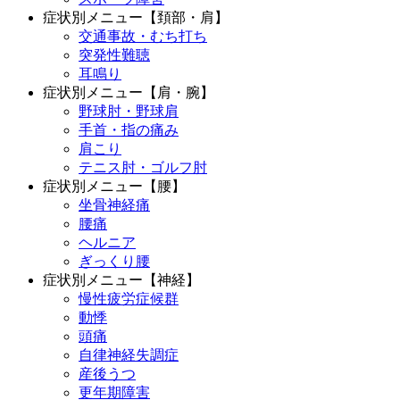
症状別メニュー【頚部・肩】
交通事故・むち打ち
突発性難聴
耳鳴り
症状別メニュー【肩・腕】
野球肘・野球肩
手首・指の痛み
肩こり
テニス肘・ゴルフ肘
症状別メニュー【腰】
坐骨神経痛
腰痛
ヘルニア
ぎっくり腰
症状別メニュー【神経】
慢性疲労症候群
動悸
頭痛
自律神経失調症
産後うつ
更年期障害