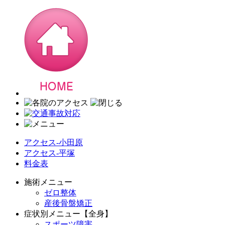
アクセス-小田原
アクセス-平塚
料金表
施術メニュー
ゼロ整体
産後骨盤矯正
症状別メニュー【全身】
スポーツ障害