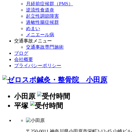
月経前症候群（PMS）
逆流性食道炎
起立性調節障害
過敏性腸症候群
めまい
メニエール病
交通事故メニュー
交通事故専門施術
ブログ
会社概要
プライバシーポリシー
小田原
平塚
〒250-0011 神奈川県小田原市栄町2-12-45 山崎ビ