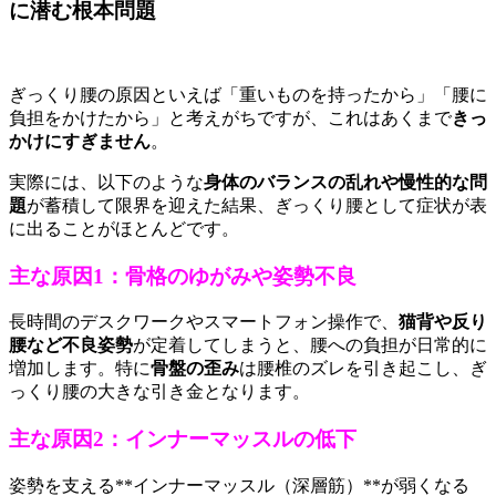
に潜む根本問題
ぎっくり腰の原因といえば「重いものを持ったから」「腰に
負担をかけたから」と考えがちですが、これはあくまで
きっ
かけにすぎません
。
実際には、以下のような
身体のバランスの乱れや慢性的な問
題
が蓄積して限界を迎えた結果、ぎっくり腰として症状が表
に出ることがほとんどです。
主な原因1：骨格のゆがみや姿勢不良
長時間のデスクワークやスマートフォン操作で、
猫背や反り
腰など不良姿勢
が定着してしまうと、腰への負担が日常的に
増加します。特に
骨盤の歪み
は腰椎のズレを引き起こし、ぎ
っくり腰の大きな引き金となります。
主な原因2：インナーマッスルの低下
姿勢を支える**インナーマッスル（深層筋）**が弱くなる