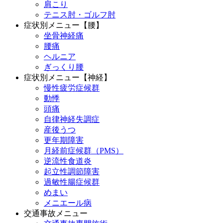
肩こり
テニス肘・ゴルフ肘
症状別メニュー【腰】
坐骨神経痛
腰痛
ヘルニア
ぎっくり腰
症状別メニュー【神経】
慢性疲労症候群
動悸
頭痛
自律神経失調症
産後うつ
更年期障害
月経前症候群（PMS）
逆流性食道炎
起立性調節障害
過敏性腸症候群
めまい
メニエール病
交通事故メニュー