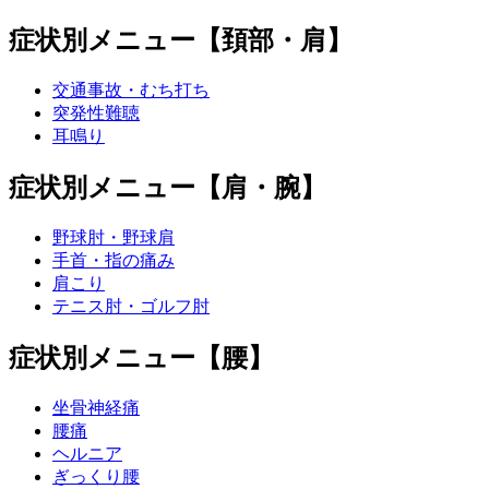
症状別メニュー【頚部・肩】
交通事故・むち打ち
突発性難聴
耳鳴り
症状別メニュー【肩・腕】
野球肘・野球肩
手首・指の痛み
肩こり
テニス肘・ゴルフ肘
症状別メニュー【腰】
坐骨神経痛
腰痛
ヘルニア
ぎっくり腰