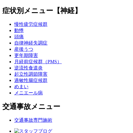
症状別メニュー【神経】
慢性疲労症候群
動悸
頭痛
自律神経失調症
産後うつ
更年期障害
月経前症候群（PMS）
逆流性食道炎
起立性調節障害
過敏性腸症候群
めまい
メニエール病
交通事故メニュー
交通事故専門施術