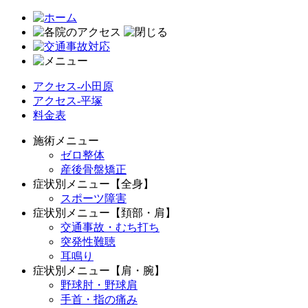
アクセス-小田原
アクセス-平塚
料金表
施術メニュー
ゼロ整体
産後骨盤矯正
症状別メニュー【全身】
スポーツ障害
症状別メニュー【頚部・肩】
交通事故・むち打ち
突発性難聴
耳鳴り
症状別メニュー【肩・腕】
野球肘・野球肩
手首・指の痛み