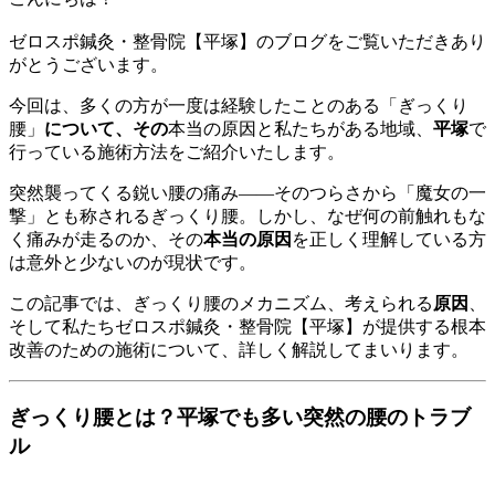
ゼロスポ鍼灸・整骨院【平塚】のブログをご覧いただきあり
がとうございます。
今回は、多くの方が一度は経験したことのある「ぎっくり
腰」
について、その
本当の原因と私たちがある地域、
平塚
で
行っている施術方法をご紹介いたします。
突然襲ってくる鋭い腰の痛み――そのつらさから「魔女の一
撃」とも称されるぎっくり腰。しかし、なぜ何の前触れもな
く痛みが走るのか、その
本当の原因
を正しく理解している方
は意外と少ないのが現状です。
この記事では、ぎっくり腰のメカニズム、考えられる
原因
、
そして私たちゼロスポ鍼灸・整骨院【平塚】が提供する根本
改善のための施術について、詳しく解説してまいります。
ぎっくり腰とは？平塚でも多い突然の腰のトラブ
ル