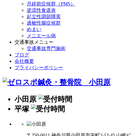
月経前症候群（PMS）
逆流性食道炎
起立性調節障害
過敏性腸症候群
めまい
メニエール病
交通事故メニュー
交通事故専門施術
ブログ
会社概要
プライバシーポリシー
小田原
平塚
〒250-0011 神奈川県小田原市栄町2-12-45 山崎ビ