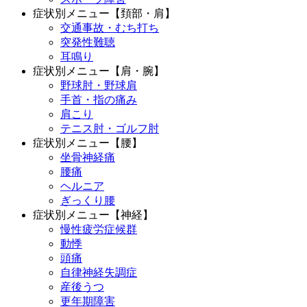
症状別メニュー【頚部・肩】
交通事故・むち打ち
突発性難聴
耳鳴り
症状別メニュー【肩・腕】
野球肘・野球肩
手首・指の痛み
肩こり
テニス肘・ゴルフ肘
症状別メニュー【腰】
坐骨神経痛
腰痛
ヘルニア
ぎっくり腰
症状別メニュー【神経】
慢性疲労症候群
動悸
頭痛
自律神経失調症
産後うつ
更年期障害