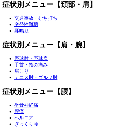
症状別メニュー【頚部・肩】
交通事故・むち打ち
突発性難聴
耳鳴り
症状別メニュー【肩・腕】
野球肘・野球肩
手首・指の痛み
肩こり
テニス肘・ゴルフ肘
症状別メニュー【腰】
坐骨神経痛
腰痛
ヘルニア
ぎっくり腰