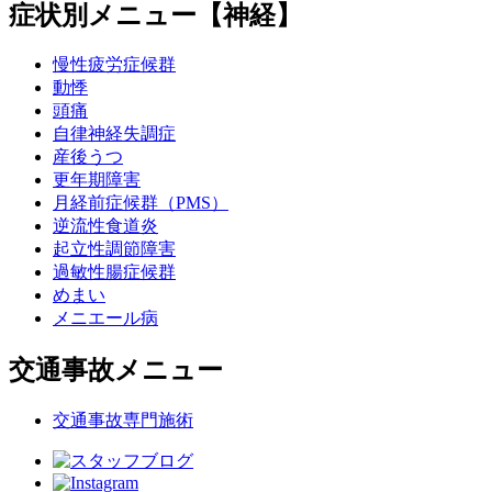
症状別メニュー【神経】
慢性疲労症候群
動悸
頭痛
自律神経失調症
産後うつ
更年期障害
月経前症候群（PMS）
逆流性食道炎
起立性調節障害
過敏性腸症候群
めまい
メニエール病
交通事故メニュー
交通事故専門施術