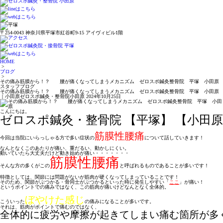
〒254-0043 神奈川県平塚市紅谷町9-15 アイヴィビル1階
HOME
>
ブログ
>
その痛み筋膜から！？ 腰が痛くなってしまうメカニズム ゼロスポ鍼灸整骨院 平塚 小田原
スタッフブログ
その痛み筋膜から！？ 腰が痛くなってしまうメカニズム ゼロスポ鍼灸整骨院 平塚 小田原
｜小田原ゼロスポ鍼灸・整骨院小田原
2024年10月25日
こんにちは。
ゼロスポ鍼灸・整骨院 【平塚】 【小田
筋膜性腰痛
今回は当院にいらっしゃる方で多い症状の
について話していきます！

なんとなくこのあたりが痛い、重だるい、動かしにくい。

動いていたら大丈夫だけど動き始めが痛い・・・・・・・

筋膜性腰痛
そんな方の多くがこの
特徴としては、関節には問題がないが筋肉が硬くなってしまっていることです！

そのため、関節がぶつかる・骨同士がぶつかるといった時に発生しやすい「
ここ
」が痛い！

というポイントでの痛みではなく、この筋肉が痛いけどなんとなく全体的。

ぼやけた感じ
こういった
の痛みになることが多いです。

全体的に疲労や摩擦が起きてしまい痛む箇所が多