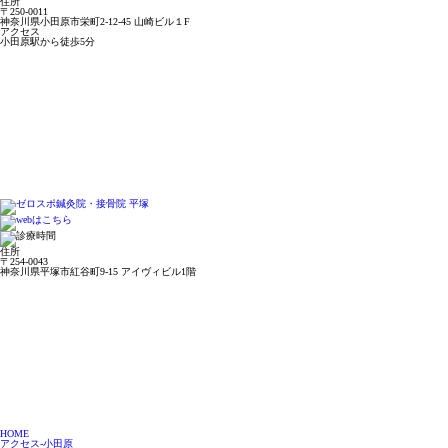
住所
〒250-0011
神奈川県小田原市栄町2-12-45 山崎ビル１F
アクセス
小田原駅から徒歩5分
住所
〒254-0043
神奈川県平塚市紅谷町9-15 アイヴィビル1階
HOME
アクセス-小田原